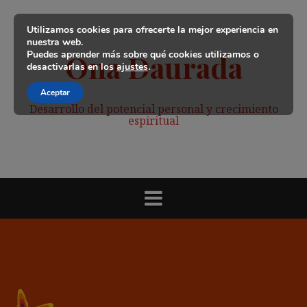
Saltar
al
Utilizamos cookies para ofrecerte la mejor experiencia en
contenido
nuestra web.
Puedes aprender más sobre qué cookies utilizamos o
Ona Daurada
desactivarlas en los
ajustes
.
Aceptar
Desarrollo del potencial personal y crecimiento
espiritual