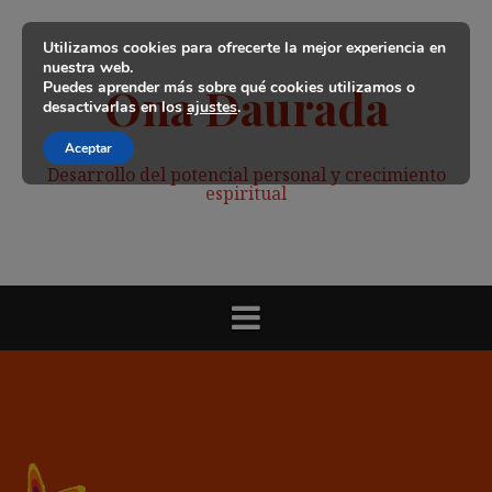
Saltar
al
Utilizamos cookies para ofrecerte la mejor experiencia en
contenido
nuestra web.
Puedes aprender más sobre qué cookies utilizamos o
Ona Daurada
desactivarlas en los
ajustes
.
Aceptar
Desarrollo del potencial personal y crecimiento
espiritual