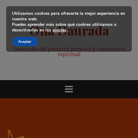
Saltar
al
Utilizamos cookies para ofrecerte la mejor experiencia en
contenido
nuestra web.
Puedes aprender más sobre qué cookies utilizamos o
Ona Daurada
desactivarlas en los
ajustes
.
Aceptar
Desarrollo del potencial personal y crecimiento
espiritual