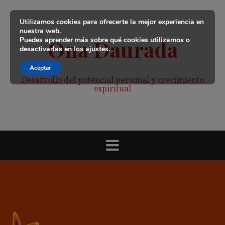
Saltar
al
Utilizamos cookies para ofrecerte la mejor experiencia en
contenido
nuestra web.
Puedes aprender más sobre qué cookies utilizamos o
Ona Daurada
desactivarlas en los
ajustes
.
Aceptar
Desarrollo del potencial personal y crecimiento
espiritual