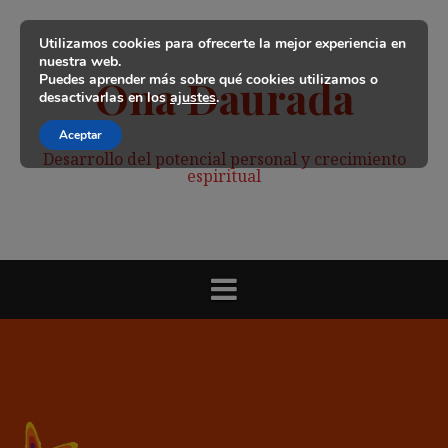
Saltar
al
Utilizamos cookies para ofrecerte la mejor experiencia en
contenido
nuestra web.
Puedes aprender más sobre qué cookies utilizamos o
Ona Daurada
desactivarlas en los
ajustes
.
Aceptar
Desarrollo del potencial personal y crecimiento
espiritual