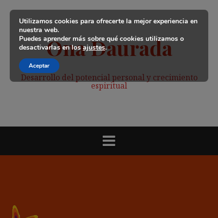
Saltar
al
Utilizamos cookies para ofrecerte la mejor experiencia en
contenido
nuestra web.
Puedes aprender más sobre qué cookies utilizamos o
Ona Daurada
desactivarlas en los
ajustes
.
Aceptar
Desarrollo del potencial personal y crecimiento
espiritual