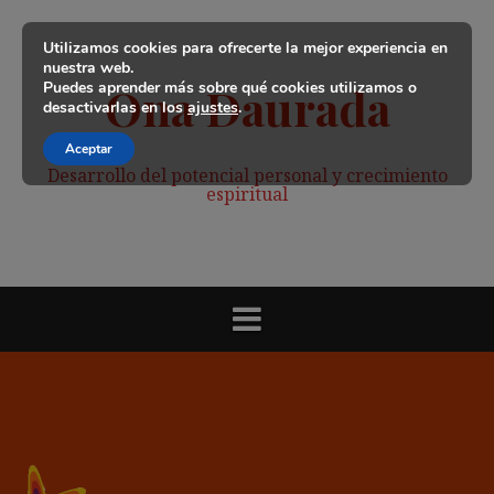
Saltar
al
Utilizamos cookies para ofrecerte la mejor experiencia en
contenido
nuestra web.
Puedes aprender más sobre qué cookies utilizamos o
Ona Daurada
desactivarlas en los
ajustes
.
Aceptar
Desarrollo del potencial personal y crecimiento
espiritual