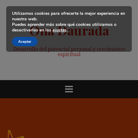
Saltar
al
Utilizamos cookies para ofrecerte la mejor experiencia en
contenido
nuestra web.
Puedes aprender más sobre qué cookies utilizamos o
Ona Daurada
desactivarlas en los
ajustes
.
Aceptar
Desarrollo del potencial personal y crecimiento
espiritual