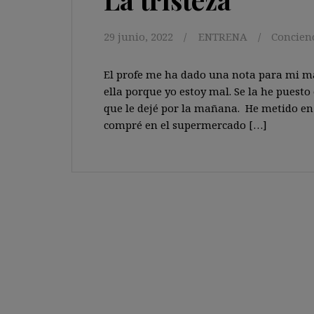
29 junio, 2022
ENTRENA
Concien
El profe me ha dado una nota para mi mad
ella porque yo estoy mal. Se la he puesto 
que le dejé por la mañana. He metido en 
compré en el supermercado […]