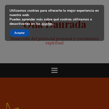
Saltar
al
Utilizamos cookies para ofrecerte la mejor experiencia en
contenido
nuestra web.
Puedes aprender más sobre qué cookies utilizamos o
Ona Daurada
desactivarlas en los
ajustes
.
Aceptar
Desarrollo del potencial personal y crecimiento
espiritual