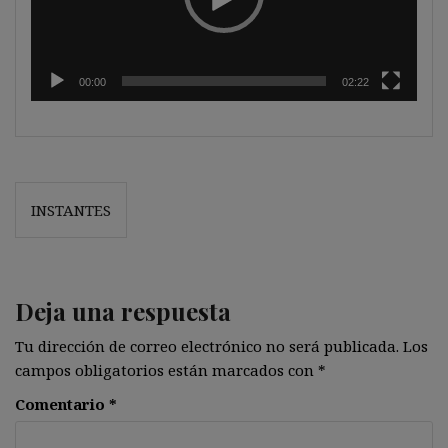
00:00
02:22
Navegación
INSTANTES
de
entradas
Deja una respuesta
Tu dirección de correo electrónico no será publicada.
Los
campos obligatorios están marcados con
*
Comentario
*