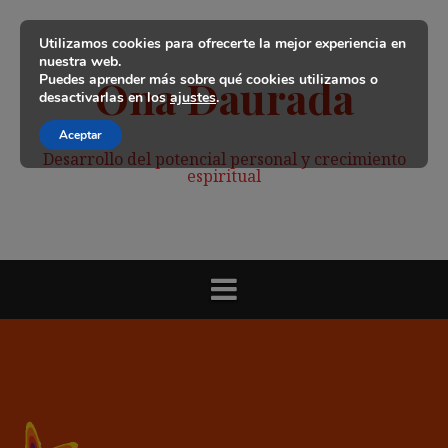
Saltar
al
Utilizamos cookies para ofrecerte la mejor experiencia en
contenido
nuestra web.
Puedes aprender más sobre qué cookies utilizamos o
Ona Daurada
desactivarlas en los
ajustes
.
Aceptar
Desarrollo del potencial personal y crecimiento
espiritual