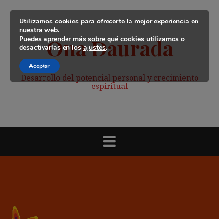
Saltar
al
Utilizamos cookies para ofrecerte la mejor experiencia en
contenido
nuestra web.
Puedes aprender más sobre qué cookies utilizamos o
Ona Daurada
desactivarlas en los
ajustes
.
Aceptar
Desarrollo del potencial personal y crecimiento
espiritual