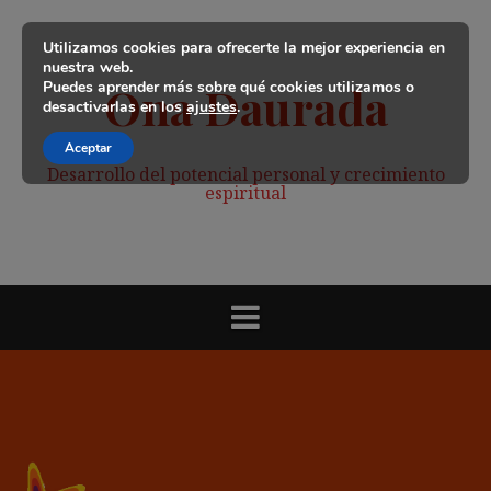
Saltar
al
Utilizamos cookies para ofrecerte la mejor experiencia en
contenido
nuestra web.
Puedes aprender más sobre qué cookies utilizamos o
Ona Daurada
desactivarlas en los
ajustes
.
Aceptar
Desarrollo del potencial personal y crecimiento
espiritual