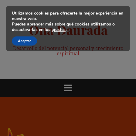
Saltar
al
Utilizamos cookies para ofrecerte la mejor experiencia en
contenido
nuestra web.
Puedes aprender más sobre qué cookies utilizamos o
Ona Daurada
desactivarlas en los
ajustes
.
Aceptar
Desarrollo del potencial personal y crecimiento
espiritual