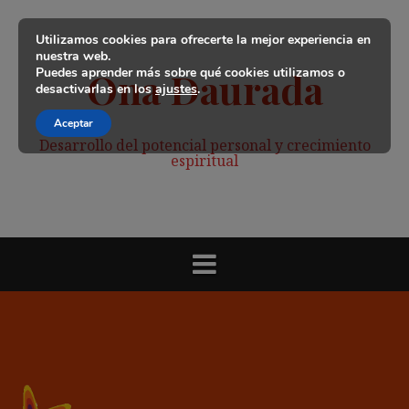
Saltar
al
Utilizamos cookies para ofrecerte la mejor experiencia en
contenido
nuestra web.
Puedes aprender más sobre qué cookies utilizamos o
Ona Daurada
desactivarlas en los
ajustes
.
Aceptar
Desarrollo del potencial personal y crecimiento
espiritual