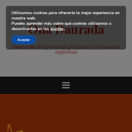
Saltar
al
Utilizamos cookies para ofrecerte la mejor experiencia en
contenido
nuestra web.
Puedes aprender más sobre qué cookies utilizamos o
Ona Daurada
desactivarlas en los
ajustes
.
Aceptar
Desarrollo del potencial personal y crecimiento
espiritual