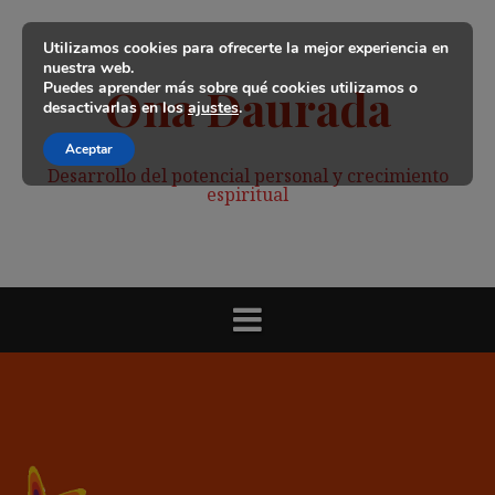
Saltar
al
Utilizamos cookies para ofrecerte la mejor experiencia en
contenido
nuestra web.
Puedes aprender más sobre qué cookies utilizamos o
Ona Daurada
desactivarlas en los
ajustes
.
Aceptar
Desarrollo del potencial personal y crecimiento
espiritual