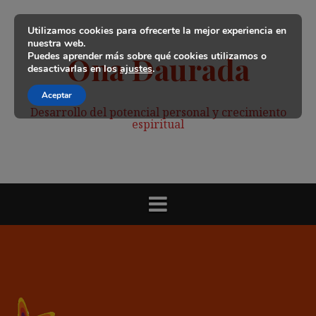
Saltar
al
Utilizamos cookies para ofrecerte la mejor experiencia en
contenido
nuestra web.
Puedes aprender más sobre qué cookies utilizamos o
Ona Daurada
desactivarlas en los
ajustes
.
Aceptar
Desarrollo del potencial personal y crecimiento
espiritual