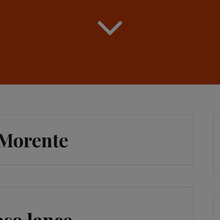
 Morente
so lance