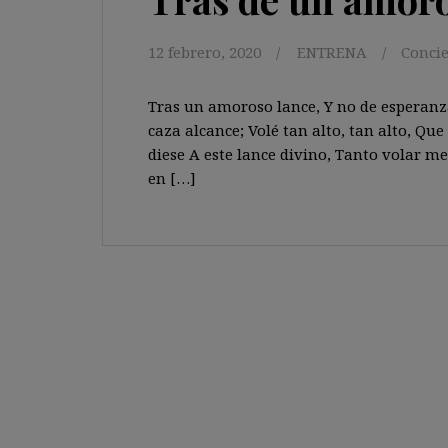
12 febrero, 2020
ENTRENA
Conci
Tras un amoroso lance, Y no de esperanza f
caza alcance; Volé tan alto, tan alto, Que
diese A este lance divino, Tanto volar me
en […]