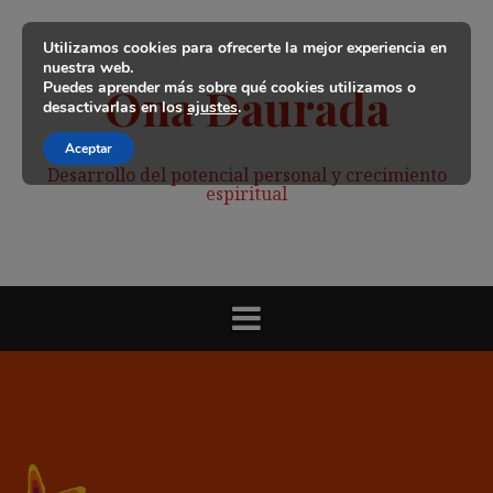
Saltar
al
Utilizamos cookies para ofrecerte la mejor experiencia en
contenido
nuestra web.
Puedes aprender más sobre qué cookies utilizamos o
Ona Daurada
desactivarlas en los
ajustes
.
Aceptar
Desarrollo del potencial personal y crecimiento
espiritual