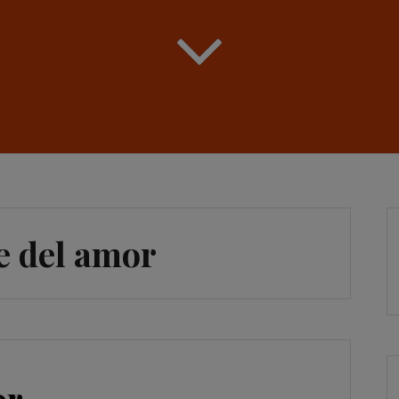
e del amor
or