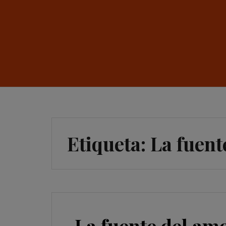
Etiqueta:
La fuent
La fuente del am