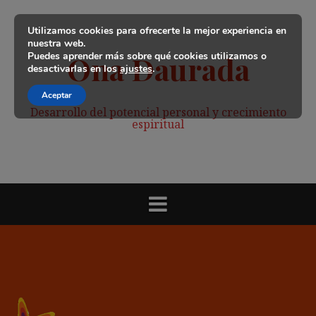
Saltar
al
Utilizamos cookies para ofrecerte la mejor experiencia en
contenido
nuestra web.
Puedes aprender más sobre qué cookies utilizamos o
Ona Daurada
desactivarlas en los
ajustes
.
Aceptar
Desarrollo del potencial personal y crecimiento
espiritual