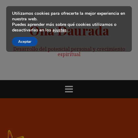
Saltar
al
Utilizamos cookies para ofrecerte la mejor experiencia en
contenido
nuestra web.
Puedes aprender más sobre qué cookies utilizamos o
Ona Daurada
desactivarlas en los
ajustes
.
Aceptar
Desarrollo del potencial personal y crecimiento
espiritual