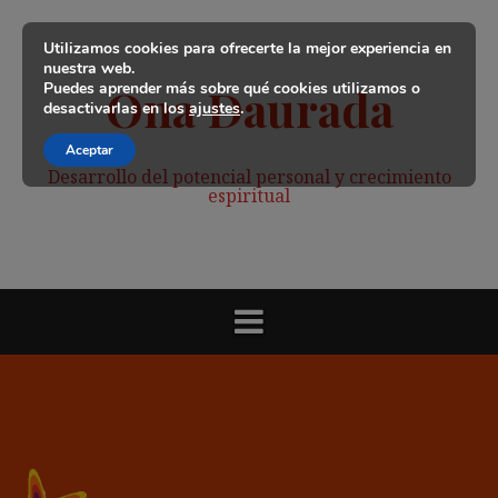
Saltar
al
Utilizamos cookies para ofrecerte la mejor experiencia en
contenido
nuestra web.
Puedes aprender más sobre qué cookies utilizamos o
Ona Daurada
desactivarlas en los
ajustes
.
Aceptar
Desarrollo del potencial personal y crecimiento
espiritual