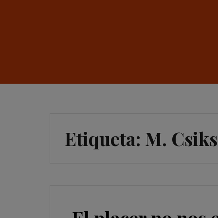
Etiqueta:
M. Csik
El placer no nos