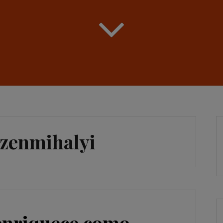
szenmihalyi
 enriquece como