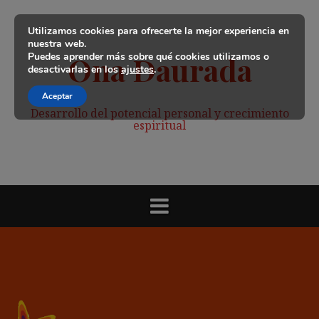
Saltar
al
Utilizamos cookies para ofrecerte la mejor experiencia en
contenido
nuestra web.
Puedes aprender más sobre qué cookies utilizamos o
Ona Daurada
desactivarlas en los
ajustes
.
Aceptar
Desarrollo del potencial personal y crecimiento
espiritual