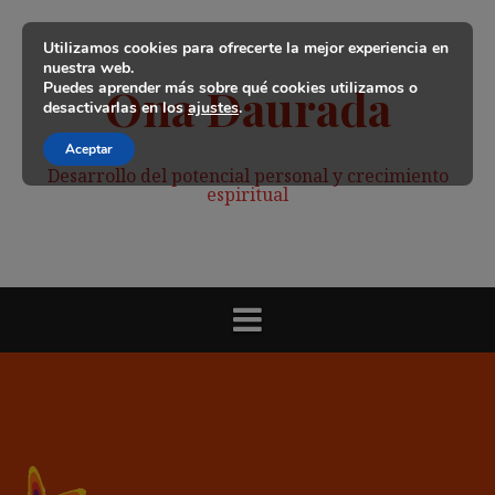
Saltar
al
Utilizamos cookies para ofrecerte la mejor experiencia en
contenido
nuestra web.
Puedes aprender más sobre qué cookies utilizamos o
Ona Daurada
desactivarlas en los
ajustes
.
Aceptar
Desarrollo del potencial personal y crecimiento
espiritual