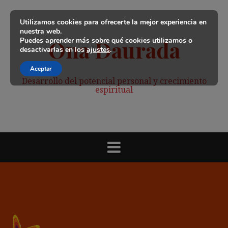
Saltar
al
Utilizamos cookies para ofrecerte la mejor experiencia en
contenido
nuestra web.
Puedes aprender más sobre qué cookies utilizamos o
Ona Daurada
desactivarlas en los
ajustes
.
Aceptar
Desarrollo del potencial personal y crecimiento
espiritual