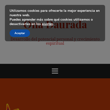
Saltar
al
Utilizamos cookies para ofrecerte la mejor experiencia en
contenido
nuestra web.
Puedes aprender más sobre qué cookies utilizamos o
Ona Daurada
desactivarlas en los
ajustes
.
Aceptar
Desarrollo del potencial personal y crecimiento
espiritual