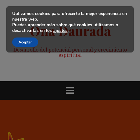
Saltar
al
Utilizamos cookies para ofrecerte la mejor experiencia en
contenido
nuestra web.
Puedes aprender más sobre qué cookies utilizamos o
Ona Daurada
desactivarlas en los
ajustes
.
Aceptar
Desarrollo del potencial personal y crecimiento
espiritual