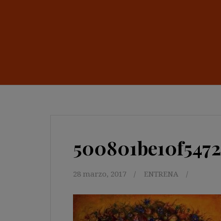
500801be10f547
28 marzo, 2017
ENTRENA