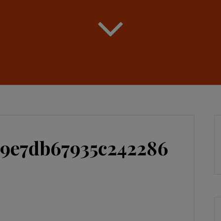
29e7db67935c242286