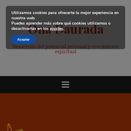
Saltar
al
Utilizamos cookies para ofrecerte la mejor experiencia en
contenido
nuestra web.
Puedes aprender más sobre qué cookies utilizamos o
Ona Daurada
desactivarlas en los
ajustes
.
Aceptar
Desarrollo del potencial personal y crecimiento
espiritual