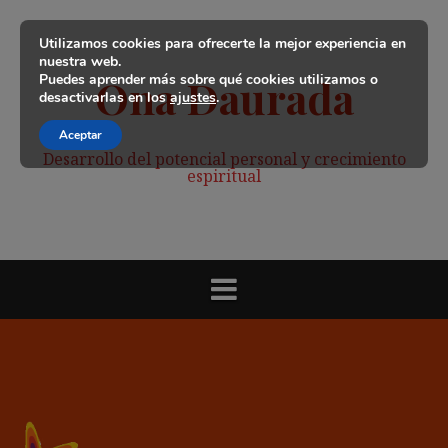
Saltar
al
Utilizamos cookies para ofrecerte la mejor experiencia en
contenido
nuestra web.
Puedes aprender más sobre qué cookies utilizamos o
Ona Daurada
desactivarlas en los
ajustes
.
Aceptar
Desarrollo del potencial personal y crecimiento
espiritual