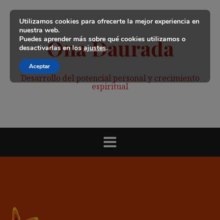
Saltar
al
Utilizamos cookies para ofrecerte la mejor experiencia en
contenido
nuestra web.
Puedes aprender más sobre qué cookies utilizamos o
Ona Daurada
desactivarlas en los
ajustes
.
Aceptar
Desarrollo del potencial personal y crecimiento
espiritual