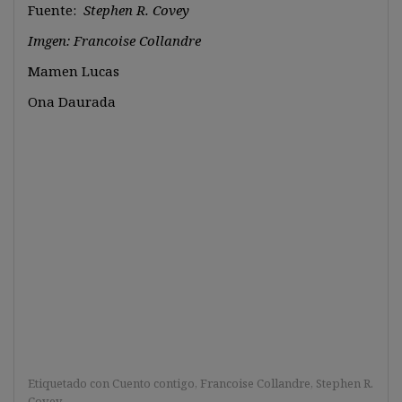
Fuente:
Stephen R. Covey
Imgen: Francoise Collandre
Mamen Lucas
Ona Daurada
Etiquetado con
Cuento contigo
,
Francoise Collandre
,
Stephen R.
Covey