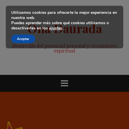
Saltar
al
Utilizamos cookies para ofrecerte la mejor experiencia en
contenido
nuestra web.
Puedes aprender más sobre qué cookies utilizamos o
Ona Daurada
desactivarlas en los
ajustes
.
Aceptar
Desarrollo del potencial personal y crecimiento
espiritual