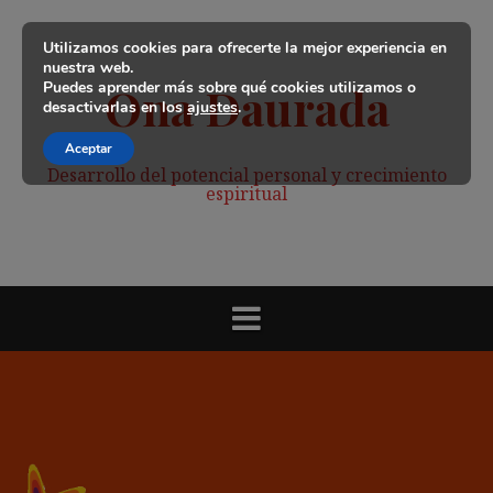
Saltar
al
Utilizamos cookies para ofrecerte la mejor experiencia en
contenido
nuestra web.
Puedes aprender más sobre qué cookies utilizamos o
Ona Daurada
desactivarlas en los
ajustes
.
Aceptar
Desarrollo del potencial personal y crecimiento
espiritual