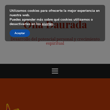
Saltar
al
Utilizamos cookies para ofrecerte la mejor experiencia en
contenido
nuestra web.
Puedes aprender más sobre qué cookies utilizamos o
Ona Daurada
desactivarlas en los
ajustes
.
Aceptar
Desarrollo del potencial personal y crecimiento
espiritual