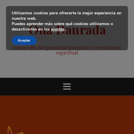
Saltar
al
Utilizamos cookies para ofrecerte la mejor experiencia en
contenido
nuestra web.
Puedes aprender más sobre qué cookies utilizamos o
Ona Daurada
desactivarlas en los
ajustes
.
Aceptar
Desarrollo del potencial personal y crecimiento
espiritual