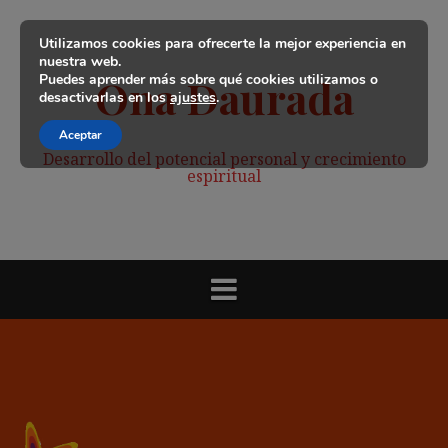
Saltar
al
Utilizamos cookies para ofrecerte la mejor experiencia en
contenido
nuestra web.
Puedes aprender más sobre qué cookies utilizamos o
Ona Daurada
desactivarlas en los
ajustes
.
Aceptar
Desarrollo del potencial personal y crecimiento
espiritual