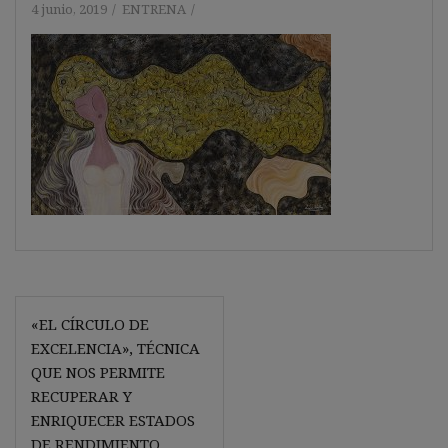
4 junio, 2019
ENTRENA
Navegación
«EL CÍRCULO DE
de
EXCELENCIA», TÉCNICA
entradas
QUE NOS PERMITE
RECUPERAR Y
ENRIQUECER ESTADOS
DE RENDIMIENTO