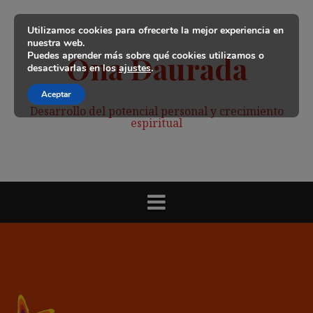
Saltar
al
Utilizamos cookies para ofrecerte la mejor experiencia en
contenido
nuestra web.
Puedes aprender más sobre qué cookies utilizamos o
Ona Daurada
desactivarlas en los
ajustes
.
Aceptar
Desarrollo del potencial personal y crecimiento
espiritual