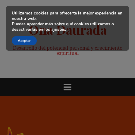
Saltar
al
Utilizamos cookies para ofrecerte la mejor experiencia en
contenido
nuestra web.
Puedes aprender más sobre qué cookies utilizamos o
Ona Daurada
desactivarlas en los
ajustes
.
Aceptar
Desarrollo del potencial personal y crecimiento
espiritual