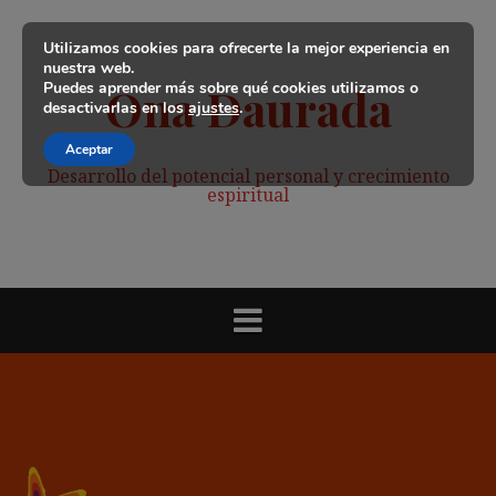
Saltar
al
Utilizamos cookies para ofrecerte la mejor experiencia en
contenido
nuestra web.
Puedes aprender más sobre qué cookies utilizamos o
Ona Daurada
desactivarlas en los
ajustes
.
Aceptar
Desarrollo del potencial personal y crecimiento
espiritual