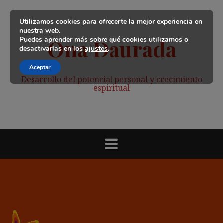
Saltar
al
Utilizamos cookies para ofrecerte la mejor experiencia en
contenido
nuestra web.
Puedes aprender más sobre qué cookies utilizamos o
Ona Daurada
desactivarlas en los
ajustes
.
Aceptar
Desarrollo del potencial personal y crecimiento
espiritual