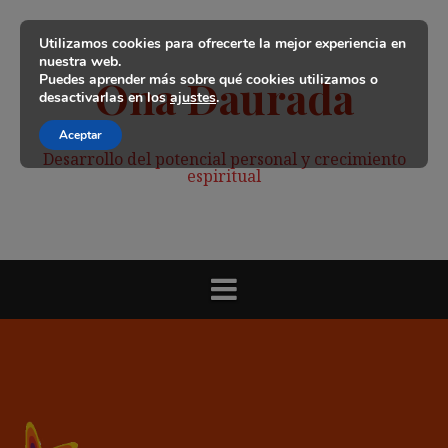
Saltar
al
Utilizamos cookies para ofrecerte la mejor experiencia en
contenido
nuestra web.
Puedes aprender más sobre qué cookies utilizamos o
Ona Daurada
desactivarlas en los
ajustes
.
Aceptar
Desarrollo del potencial personal y crecimiento
espiritual