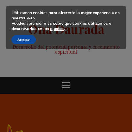
Saltar
al
Utilizamos cookies para ofrecerte la mejor experiencia en
contenido
nuestra web.
Puedes aprender más sobre qué cookies utilizamos o
Ona Daurada
desactivarlas en los
ajustes
.
Aceptar
Desarrollo del potencial personal y crecimiento
espiritual