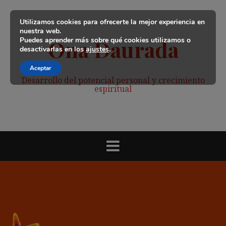
Saltar
al
Utilizamos cookies para ofrecerte la mejor experiencia en
contenido
nuestra web.
Puedes aprender más sobre qué cookies utilizamos o
Ona Daurada
desactivarlas en los
ajustes
.
Aceptar
Desarrollo del potencial personal y crecimiento
espiritual