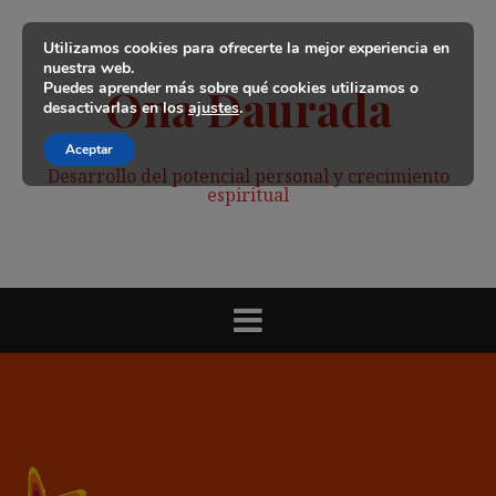
Saltar
al
Utilizamos cookies para ofrecerte la mejor experiencia en
contenido
nuestra web.
Puedes aprender más sobre qué cookies utilizamos o
Ona Daurada
desactivarlas en los
ajustes
.
Aceptar
Desarrollo del potencial personal y crecimiento
espiritual