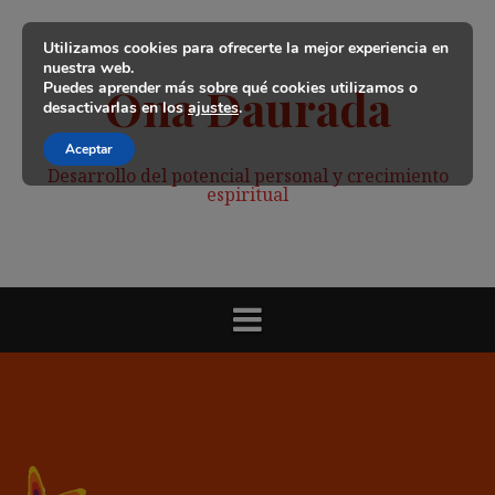
Saltar
al
Utilizamos cookies para ofrecerte la mejor experiencia en
contenido
nuestra web.
Puedes aprender más sobre qué cookies utilizamos o
Ona Daurada
desactivarlas en los
ajustes
.
Aceptar
Desarrollo del potencial personal y crecimiento
espiritual