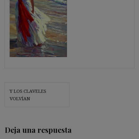
Navegación
Y LOS CLAVELES
de
VOLVÍAN
entradas
Deja una respuesta