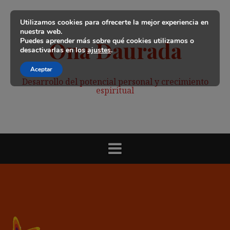
Saltar
al
Utilizamos cookies para ofrecerte la mejor experiencia en
contenido
nuestra web.
Puedes aprender más sobre qué cookies utilizamos o
Ona Daurada
desactivarlas en los
ajustes
.
Aceptar
Desarrollo del potencial personal y crecimiento
espiritual