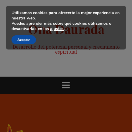
Saltar
al
Utilizamos cookies para ofrecerte la mejor experiencia en
contenido
nuestra web.
Puedes aprender más sobre qué cookies utilizamos o
Ona Daurada
desactivarlas en los
ajustes
.
Aceptar
Desarrollo del potencial personal y crecimiento
espiritual